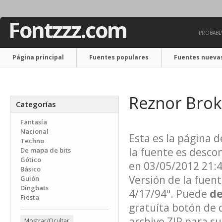
Fontzzz.com
PROBABLY
Página principal
Fuentes populares
Fuentes nueva
Contáctenos
Reznor Brok
Categorías
Fantasía
Nacional
Esta es la página 
Techno
la fuente es desco
De mapa de bits
Gótico
en 03/05/2012 21:43
Básico
Versión de la fuen
Guión
Dingbats
4/17/94". Puede
de
Fiesta
gratuíta botón de 
archivo ZIP para su
Mostrar/Ocultar